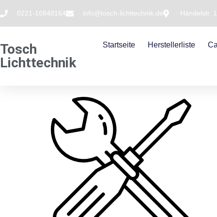
0221-16848164
info@tosch-lichttechnik.de
Händelstr. 
Startseite
Herstellerliste
Ca
Tosch
Lichttechnik