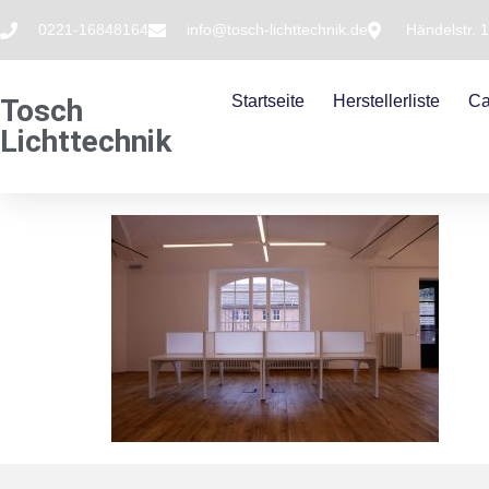
0221-16848164
info@tosch-lichttechnik.de
Händelstr. 
Startseite
Herstellerliste
Ca
Tosch
Lichttechnik