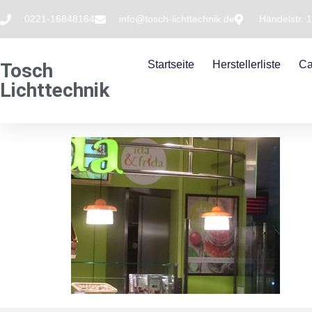
0221-16848164
info@tosch-lichttechnik.de
Händelstr. 
Startseite
Herstellerliste
Ca
Tosch
Lichttechnik